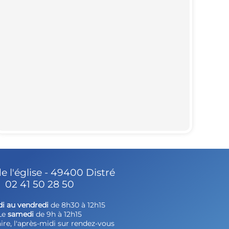
de l'église - 49400 Distré
02 41 50 28 50
di au vendredi
de 8h30 à 12h15
Le
samedi
de 9h à 12h15
ire, l'après-midi sur rendez-vous