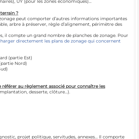
nnaires), UY (pour les zones économiques)...
terrain ?
e zonage peut comporter d’autres informations importantes
dable, arbre à préserver, règle d’alignement, périmètre des
 il compte un grand nombre de planches de zonage. Pour
charger directement les plans de zonage qui concernent
rd (partie Est)
partie Nord)
Sud)
e référer au règlement associé pour connaître les
implantation, desserte, clôture...).
ostic, projet politique, servitudes, annexes... Il comporte