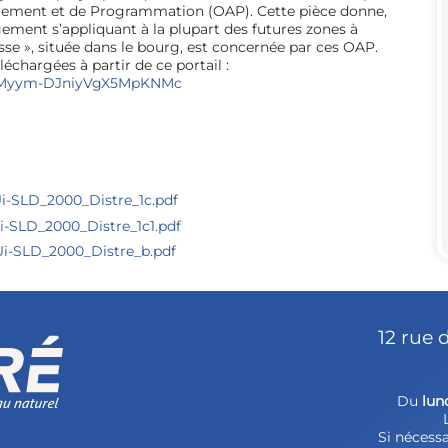
gement et de Programmation (OAP). Cette pièce donne,
ment s’appliquant à la plupart des futures zones à
sse », située dans le bourg, est concernée par ces OAP.
échargées à partir de ce portail :
SdvqMyym-DJniyVgX5MpKNMc
-SLD_2000_Distre_1c.pdf
-SLD_2000_Distre_1c1.pdf
i-SLD_2000_Distre_b.pdf
12 rue 
Du
lun
Si nécessa