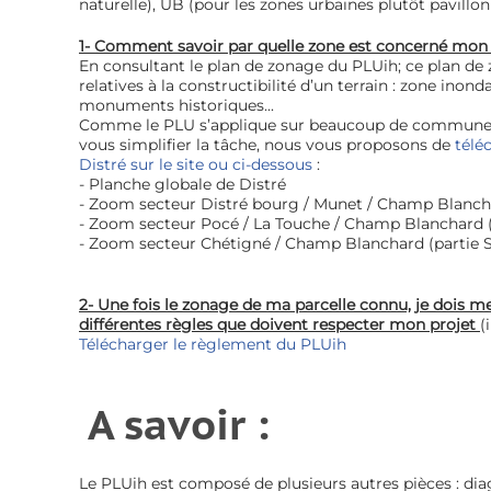
naturelle), UB (pour les zones urbaines plutôt pavillo
1- Comment savoir par quelle zone est concerné mon 
En consultant le plan de zonage du PLUih; ce plan d
relatives à la constructibilité d’un terrain : zone inon
monuments historiques...
Comme le PLU s’applique sur beaucoup de communes,
vous simplifier la tâche, nous vous proposons de
télé
Distré sur le site ou ci-dessous
:
- Planche globale de Distré
- Zoom secteur Distré bourg / Munet / Champ Blancha
- Zoom secteur Pocé / La Touche / Champ Blanchard (
- Zoom secteur Chétigné / Champ Blanchard (partie 
2- Une fois le zonage de ma parcelle connu, je dois m
différentes règles que doivent respecter mon projet
(
Télécharger le règlement du PLUih
A savoir :
Le PLUih est composé de plusieurs autres pièces : diagn