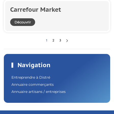
Carrefour Market
Découvrir
1
2
3
Navigation
Entreprendre à Distré
Annuaire commerçants
Annuaire artisans / entreprises