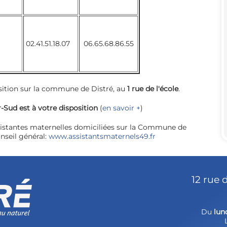
02.41.51.18.07
06.65.68.86.55
sition sur la commune de Distré, au
1 rue de l'école
.
-Sud est à votre disposition
(
en savoir +
)
ssistantes maternelles domiciliées sur la Commune de
nseil général:
www.assistantsmaternels49.fr
12 rue 
Du
lun