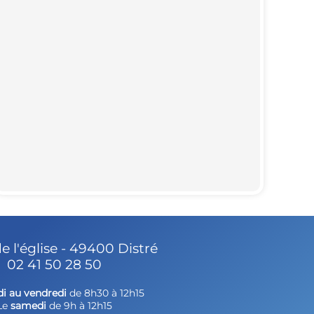
de l'église - 49400 Distré
02 41 50 28 50
di au vendredi
de 8h30 à 12h15
Le
samedi
de 9h à 12h15