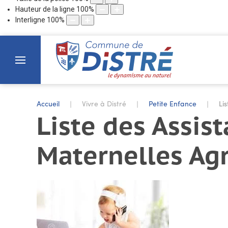
Hauteur de la ligne
100
%
Interligne
100
%
Accueil
Vivre à Distré
Petite Enfance
Li
Liste des Assis
Maternelles Ag