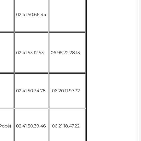
02.41.50.66.44
02.41.53.12.53
06.95.72.28.13
02.41.50.34.78
06.20.11.97.32
(Pocé)
02.41.50.39.46
06.21.18.47.22