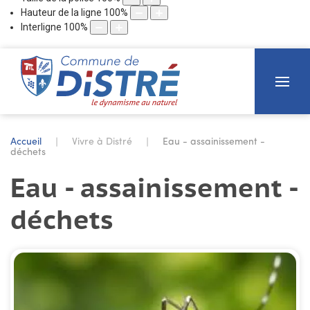
Hauteur de la ligne
100
%
Interligne
100
%
Accueil
Vivre à Distré
Eau - assainissement -
déchets
Eau - assainissement -
déchets