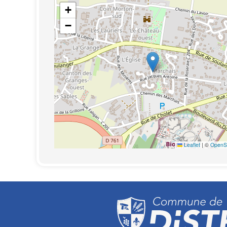
+
−
Leaflet
|
©
OpenS