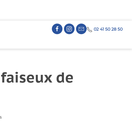
02 41 50 28 50
 faiseux de
s