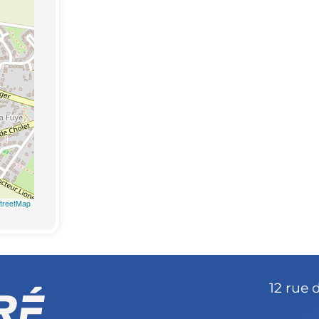
treetMap
12 rue 