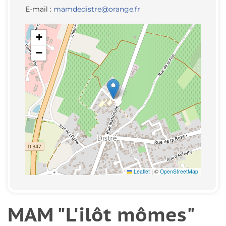
E-mail :
mamdedistre@orange.fr
+
−
Leaflet
|
©
OpenStreetMap
MAM "L'ilôt mômes"