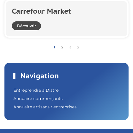
Carrefour Market
Découvrir
1
2
3
Navigation
Entreprendre à Distré
Annuaire commerçants
Annuaire artisans / entreprises